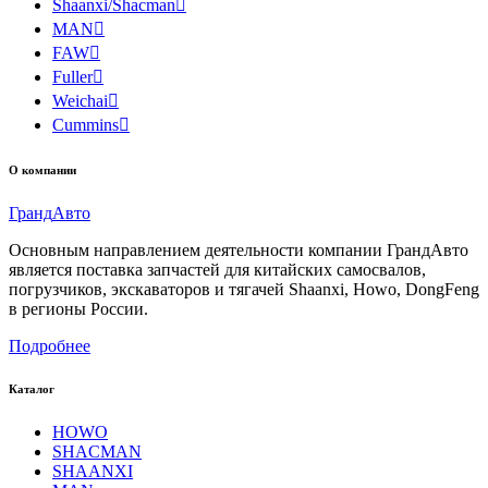
Shaanxi/Shacman

MAN

FAW

Fuller

Weichai

Cummins

О компании
Гранд
Авто
Основным направлением деятельности компании ГрандАвто
является поставка запчастей для китайских самосвалов,
погрузчиков, экскаваторов и тягачей Shaanxi, Howo, DongFeng
в регионы России.
Подробнее
Каталог
HOWO
SHACMAN
SHAANXI