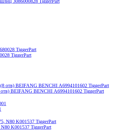
 шлиц 3086000828 TiggerPart
28 TiggerPart
8 отв) BEIFANG BENCHI А6994101602 TiggerPart
1
N80 K001537 TiggerPart