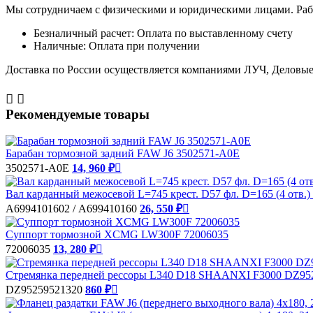
Мы сотрудничаем с физическими и юридическими лицами. Рабо
Безналичный расчет: Оплата по выставленному счету
Наличные: Оплата при получении
Доставка по России осуществляется компаниями ЛУЧ, Деловые 


Рекомендуемые товары
Барабан тормозной задний FAW J6 3502571-A0E
3502571-A0E
14, 960 ₽

Вал карданный межосевой L=745 крест. D57 фл. D=165 (4 отв
А6994101602 / A699410160
26, 550 ₽

Суппорт тормозной XCMG LW300F 72006035
72006035
13, 280 ₽

Стремянка передней рессоры L340 D18 SHAANXI F3000 DZ95
DZ95259521320
860 ₽
