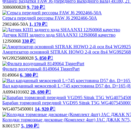
Фланец раздатки FAW J6 (переднего выходного вала) 4х180, 21
3086000828
9, 710 ₽

Серьга передней рессоры FAW J6 2902466-50A
2902466-50A
1, 170 ₽

Датчик КПП заднего хода SHAANXI 12JS0068 качество
12JS0068
330 ₽

Амортизатор основной SITRAK HOWO 2-й оси 8х4 WG99256800
WG9925680028
5, 850 ₽

Фильтр воздушный 8149064 TiggerPart
8149064
6, 380 ₽

Вал карданный межосевой L=745 крестовина D57 фл. D=165 (
А6994101602
28, 690 ₽

Барабан тормозной передний VGD95 Sitrak T5G WG407545000
WG4075450001
14, 920 ₽

Колодки тормозные дисковые (Комплект 4шт) JAC ДЖАК N75, 
K001537
5, 190 ₽
