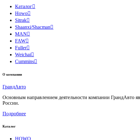
Каталог

Howo

Sitrak

Shaanxi/Shacman

MAN

FAW

Fuller

Weichai

Cummins

О компании
Гранд
Авто
Основным направлением деятельности компании ГрандАвто являе
России.
Подробнее
Каталог
HOWO