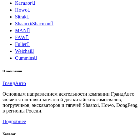
Каталог

Howo

Sitrak

Shaanxi/Shacman

MAN

FAW

Fuller

Weichai

Cummins

О компании
Гранд
Авто
Основным направлением деятельности компании ГрандАвто
является поставка запчастей для китайских самосвалов,
погрузчиков, экскаваторов и тягачей Shaanxi, Howo, DongFeng
в регионы России.
Подробнее
Каталог