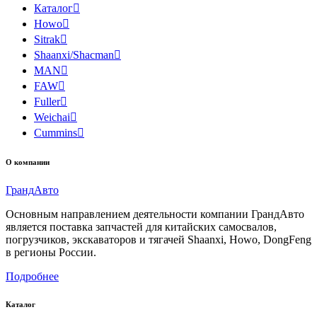
Каталог

Howo

Sitrak

Shaanxi/Shacman

MAN

FAW

Fuller

Weichai

Cummins

О компании
Гранд
Авто
Основным направлением деятельности компании ГрандАвто
является поставка запчастей для китайских самосвалов,
погрузчиков, экскаваторов и тягачей Shaanxi, Howo, DongFeng
в регионы России.
Подробнее
Каталог