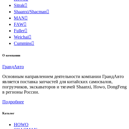
Sitrak

Shaanxi/Shacman

MAN

FAW

Fuller

Weichai

Cummins

О компании
Гранд
Авто
Основным направлением деятельности компании ГрандАвто
является поставка запчастей для китайских самосвалов,
погрузчиков, экскаваторов и тягачей Shaanxi, Howo, DongFeng
в регионы России.
Подробнее
Каталог
HOWO