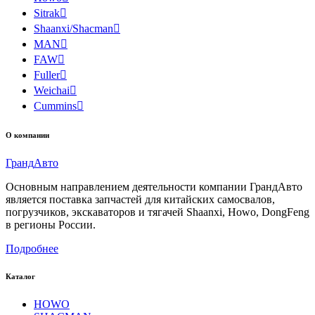
Sitrak

Shaanxi/Shacman

MAN

FAW

Fuller

Weichai

Cummins

О компании
Гранд
Авто
Основным направлением деятельности компании ГрандАвто
является поставка запчастей для китайских самосвалов,
погрузчиков, экскаваторов и тягачей Shaanxi, Howo, DongFeng
в регионы России.
Подробнее
Каталог
HOWO