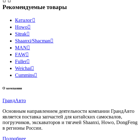


Рекомендуемые товары
Каталог

Howo

Sitrak

Shaanxi/Shacman

MAN

FAW

Fuller

Weichai

Cummins

О компании
Гранд
Авто
Основным направлением деятельности компании ГрандАвто
является поставка запчастей для китайских самосвалов,
погрузчиков, экскаваторов и тягачей Shaanxi, Howo, DongFeng
в регионы России.
Подробнее