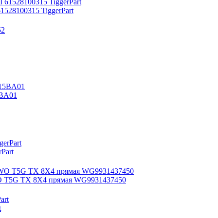
28100315 TiggerPart
5BA01
Part
WO T5G TX 8X4 прямая WG9931437450
t