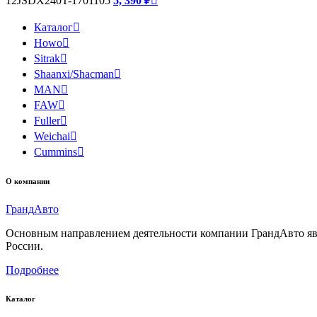
12JSDX240T-1701105
5, 390 ₽

Каталог

Howo

Sitrak

Shaanxi/Shacman

MAN

FAW

Fuller

Weichai

Cummins

О компании
Гранд
Авто
Основным направлением деятельности компании ГрандАвто являе
России.
Подробнее
Каталог