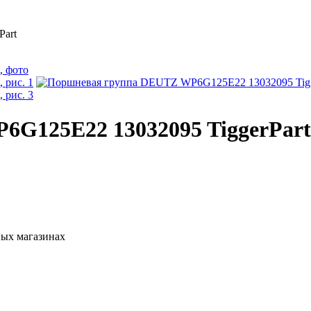
art
G125E22 13032095 TiggerPart
ных магазинах