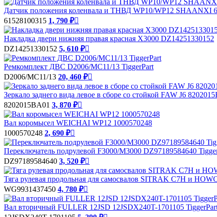
Датчик положения коленвала и ТНВД WP10/WP12 SHAANXI 615
61528100315
1, 790 ₽

Накладка двери нижняя правая красная Х3000 DZ14251330152
DZ14251330152
5, 610 ₽

Ремкомплект ДВС D2006/MC11/13 TiggerPart
D2006/MC11/13
20, 460 ₽

Зеркало заднего вида левое в сборе со стойкой FAW J6 820201
8202015BA01
3, 870 ₽

Вал коромысел WEICHAI WP12 1000570248
1000570248
2, 690 ₽

Переключатель подрулевой F3000/M3000 DZ97189584640 Tigger
DZ97189584640
3, 520 ₽

Тяга рулевая продольная для самосвалов SITRAK C7H и HO
WG9931437450
4, 780 ₽

Вал вторичный FULLER 12JSD 12JSDX240T-1701105 TiggerPar