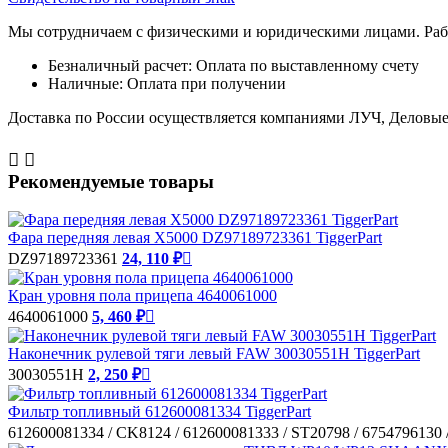
Мы сотрудничаем с физическими и юридическими лицами. Рабо
Безналичный расчет: Оплата по выставленному счету
Наличные: Оплата при получении
Доставка по России осуществляется компаниями ЛУЧ, Деловые 


Рекомендуемые товары
Фара передняя левая X5000 DZ97189723361 TiggerPart
DZ97189723361
24, 110 ₽

Кран уровня пола прицепа 4640061000
4640061000
5, 460 ₽

Наконечник рулевой тяги левый FAW 30030551H TiggerPart
30030551H
2, 250 ₽

Фильтр топливный 612600081334 TiggerPart
612600081334 / CK8124 / 612600081333 / ST20798 / 6754796130 