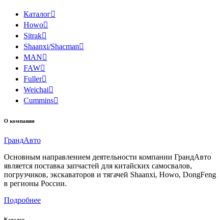
Каталог

Howo

Sitrak

Shaanxi/Shacman

MAN

FAW

Fuller

Weichai

Cummins

О компании
Гранд
Авто
Основным направлением деятельности компании ГрандАвто
является поставка запчастей для китайских самосвалов,
погрузчиков, экскаваторов и тягачей Shaanxi, Howo, DongFeng
в регионы России.
Подробнее
Каталог