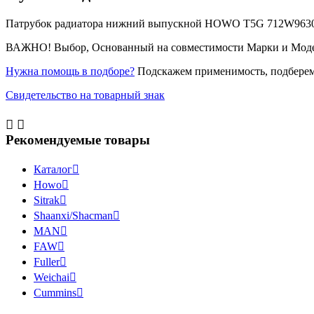
Патрубок радиатора нижний выпускной HOWO T5G 712W96301-001
ВАЖНО! Выбор, Основанный на совместимости Марки и Модели 
Нужна помощь в подборе?
Подскажем применимость, подберем
Свидетельство на товарный знак


Рекомендуемые товары
Каталог

Howo

Sitrak

Shaanxi/Shacman

MAN

FAW

Fuller

Weichai

Cummins
