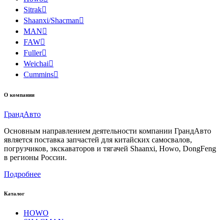
Sitrak

Shaanxi/Shacman

MAN

FAW

Fuller

Weichai

Cummins

О компании
Гранд
Авто
Основным направлением деятельности компании ГрандАвто
является поставка запчастей для китайских самосвалов,
погрузчиков, экскаваторов и тягачей Shaanxi, Howo, DongFeng
в регионы России.
Подробнее
Каталог
HOWO