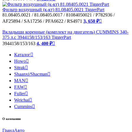
Фильтр воздушный (к-кт) 81.08405.0021 TiggerPart
81.08405.0021 / 81.08405.0017 / 81084050021 / P782936 /
AF25894 / SA17256 / PFA6622 / RS4971
3, 650 ₽

Вкладыши коренные (комплект на двигатель) CUMMINS 340-
375 л.с 3944158/153/163 TiggerPart
3944158/153/163
4, 400 ₽

Каталог

Howo

Sitrak

Shaanxi/Shacman

MAN

FAW

Fuller

Weichai

Cummins

О компании
Гранд
Авто