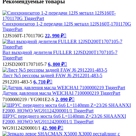
Рекомендуемые товары
Синхронизатор 1-2 передачи 12JS металл 12JS160T-1701170G
TiggerPart
12JS160T-1701170G
22, 990 ₽

Вал выходной делителя FULLER 12JSD200T1707105-7
TiggerPart
12JSD200T1707105-7
6, 800 ₽

Лист №5 рессоры задней FAW J6 2912201-483-5
2912201-483-5
6, 710 ₽

Датчик давления масла WEICHAI 7100000219 TiggerPart
7100000219 / YG901E2-S
2, 090 ₽

ШРУС переднего моста 6x6 L=1140mm Z=23/26 SHAANXI
F2000, HOWO WG91124200001/1 TiggerPart
WG91124200001/1
42, 900 ₽
