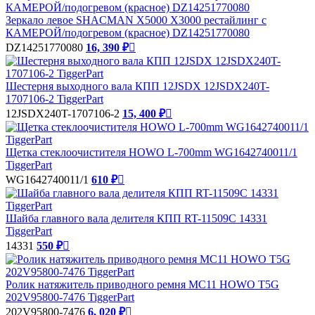
Зеркало левое SHACMAN X5000 X3000 рестайлинг с
КАМЕРОЙ/подогревом (красное) DZ14251770080
DZ14251770080
16, 390 ₽

Шестерня выходного вала КПП 12JSDX 12JSDX240T-
1707106-2 TiggerPart
12JSDX240T-1707106-2
15, 400 ₽

Щетка стеклоочистителя HOWO L-700mm WG1642740011/1
TiggerPart
WG1642740011/1
610 ₽

Шайба главного вала делителя КПП RT-11509C 14331
TiggerPart
14331
550 ₽

Ролик натяжитель приводного ремня MC11 HOWO T5G
202V95800-7476 TiggerPart
202V95800-7476
6, 020 ₽
