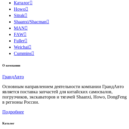
Каталог

Howo

Sitrak

Shaanxi/Shacman

MAN

FAW

Fuller

Weichai

Cummins

О компании
Гранд
Авто
Основным направлением деятельности компании ГрандАвто
является поставка запчастей для китайских самосвалов,
погрузчиков, экскаваторов и тягачей Shaanxi, Howo, DongFeng
в регионы России.
Подробнее
Каталог