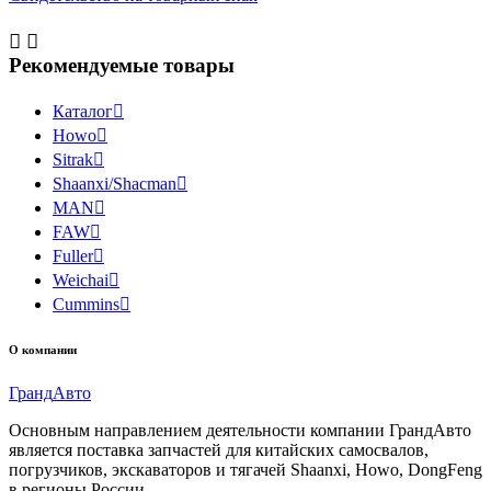


Рекомендуемые товары
Каталог

Howo

Sitrak

Shaanxi/Shacman

MAN

FAW

Fuller

Weichai

Cummins

О компании
Гранд
Авто
Основным направлением деятельности компании ГрандАвто
является поставка запчастей для китайских самосвалов,
погрузчиков, экскаваторов и тягачей Shaanxi, Howo, DongFeng
в регионы России.