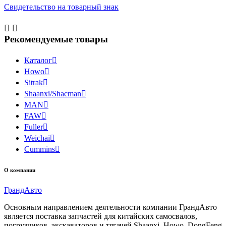
Свидетельство на товарный знак


Рекомендуемые товары
Каталог

Howo

Sitrak

Shaanxi/Shacman

MAN

FAW

Fuller

Weichai

Cummins

О компании
Гранд
Авто
Основным направлением деятельности компании ГрандАвто
является поставка запчастей для китайских самосвалов,
погрузчиков, экскаваторов и тягачей Shaanxi, Howo, DongFeng