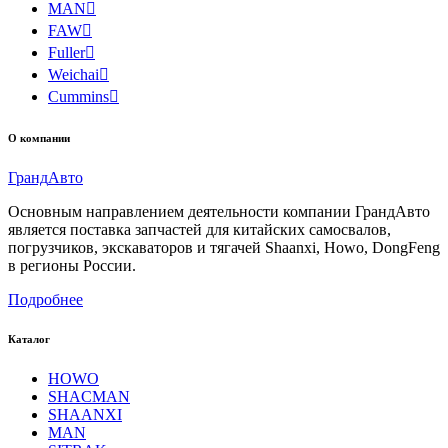
MAN

FAW

Fuller

Weichai

Cummins

О компании
Гранд
Авто
Основным направлением деятельности компании ГрандАвто
является поставка запчастей для китайских самосвалов,
погрузчиков, экскаваторов и тягачей Shaanxi, Howo, DongFeng
в регионы России.
Подробнее
Каталог
HOWO
SHACMAN
SHAANXI
MAN