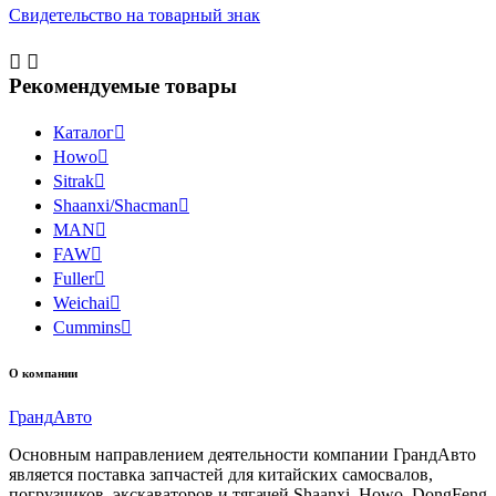
Свидетельство на товарный знак


Рекомендуемые товары
Каталог

Howo

Sitrak

Shaanxi/Shacman

MAN

FAW

Fuller

Weichai

Cummins

О компании
Гранд
Авто
Основным направлением деятельности компании ГрандАвто
является поставка запчастей для китайских самосвалов,
погрузчиков, экскаваторов и тягачей Shaanxi, Howo, DongFeng