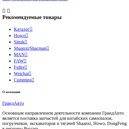


Рекомендуемые товары
Каталог

Howo

Sitrak

Shaanxi/Shacman

MAN

FAW

Fuller

Weichai

Cummins

О компании
Гранд
Авто
Основным направлением деятельности компании ГрандАвто
является поставка запчастей для китайских самосвалов,
погрузчиков, экскаваторов и тягачей Shaanxi, Howo, DongFeng
в регионы России.