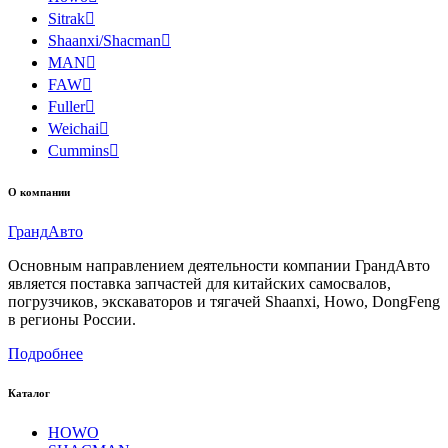
Sitrak

Shaanxi/Shacman

MAN

FAW

Fuller

Weichai

Cummins

О компании
Гранд
Авто
Основным направлением деятельности компании ГрандАвто
является поставка запчастей для китайских самосвалов,
погрузчиков, экскаваторов и тягачей Shaanxi, Howo, DongFeng
в регионы России.
Подробнее
Каталог
HOWO