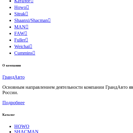
Каталог

Howo

Sitrak

Shaanxi/Shacman

MAN

FAW

Fuller

Weichai

Cummins

О компании
Гранд
Авто
Основным направлением деятельности компании ГрандАвто являе
России.
Подробнее
Каталог
HOWO
SHACMAN