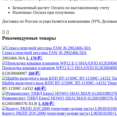
Безналичный расчет: Оплата по выставленному счету
Наличные: Оплата при получении
Доставка по России осуществляется компаниями ЛУЧ, Деловые 


Рекомендуемые товары
Серьга передней рессоры FAW J6 2902466-50A
2902466-50A
1, 170 ₽

Прокладка крышки клапанов WP12 E-5 SHAANXI 612630040007
612630040007
260 ₽

Шайба выходного вала КПП RT-11509C RT-11509C-14332 Tigger
RT-11509C-14332
440 ₽

Ремкомплект ТНВД Евро2 HOWO SHACMAN 612601080376-XLB
612601080376-XLB
1, 630 ₽

Корпус РКПП ZQC2000 (передняя+задняя часть) L903010100+