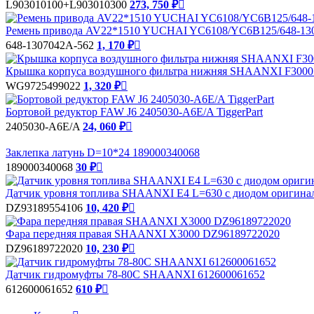
L903010100+L903010300
273, 750 ₽

Ремень привода AV22*1510 YUCHAI YC6108/YC6B125/648-1307
648-1307042A-562
1, 170 ₽

Крышка корпуса воздушного фильтра нижняя SHAANXI F300
WG9725499022
1, 320 ₽

Бортовой редуктор FAW J6 2405030-A6E/A TiggerPart
2405030-A6E/A
24, 060 ₽

Заклепка латунь D=10*24 189000340068
189000340068
30 ₽

Датчик уровня топлива SHAANXI E4 L=630 с диодом оригина
DZ93189554106
10, 420 ₽

Фара передняя правая SHAANXI Х3000 DZ96189722020
DZ96189722020
10, 230 ₽

Датчик гидромуфты 78-80C SHAANXI 612600061652
612600061652
610 ₽
