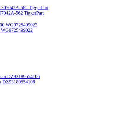
042A-562 TiggerPart
0 WG9725499022
л DZ93189554106