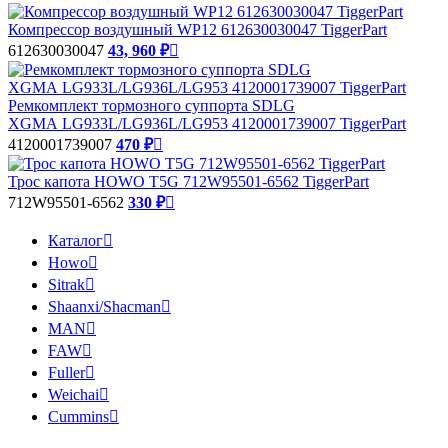
Компрессор воздушный WP12 612630030047 TiggerPart
612630030047
43, 960 ₽

Ремкомплект тормозного суппорта SDLG
XGMA LG933L/LG936L/LG953 4120001739007 TiggerPart
4120001739007
470 ₽

Трос капота HOWO T5G 712W95501-6562 TiggerPart
712W95501-6562
330 ₽

Каталог

Howo

Sitrak

Shaanxi/Shacman

MAN

FAW

Fuller

Weichai

Cummins
