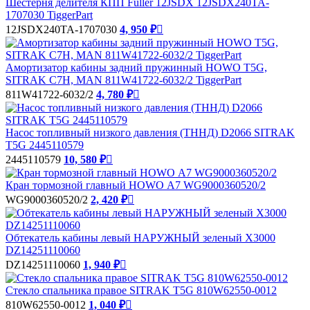
Шестерня делителя КПП Fuller 12JSDX 12JSDX240TA-
1707030 TiggerPart
12JSDX240TA-1707030
4, 950 ₽

Амортизатор кабины задний пружинный HOWO T5G,
SITRAK C7H, MAN 811W41722-6032/2 TiggerPart
811W41722-6032/2
4, 780 ₽

Насос топливный низкого давления (ТННД) D2066 SITRAK
T5G 2445110579
2445110579
10, 580 ₽

Кран тормозной главный HOWO А7 WG9000360520/2
WG9000360520/2
2, 420 ₽

Обтекатель кабины левый НАРУЖНЫЙ зеленый X3000
DZ14251110060
DZ14251110060
1, 940 ₽

Стекло спальника правое SITRAK T5G 810W62550-0012
810W62550-0012
1, 040 ₽
