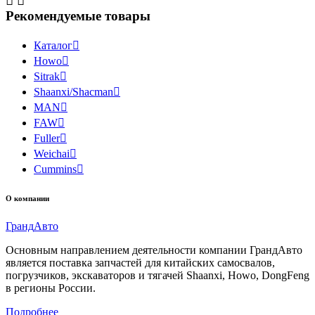


Рекомендуемые товары
Каталог

Howo

Sitrak

Shaanxi/Shacman

MAN

FAW

Fuller

Weichai

Cummins

О компании
Гранд
Авто
Основным направлением деятельности компании ГрандАвто
является поставка запчастей для китайских самосвалов,
погрузчиков, экскаваторов и тягачей Shaanxi, Howo, DongFeng
в регионы России.
Подробнее