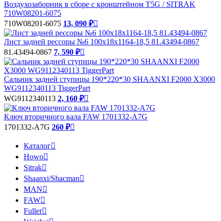
Воздухозаборник в сборе с кронштейном T5G / SITRAK
710W08201-6075
710W08201-6075
13, 090 ₽

Лист задней рессоры №6 100х18х1164-18,5 81.43494-0867
81.43494-0867
7, 590 ₽

Сальник задней ступицы 190*220*30 SHAANXI F2000 X3000
WG9112340113 TiggerPart
WG9112340113
2, 160 ₽

Ключ вторичного вала FAW 1701332-A7G
1701332-A7G
260 ₽

Каталог

Howo

Sitrak

Shaanxi/Shacman

MAN

FAW

Fuller
