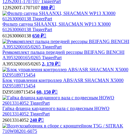
12JS200T-1707107 TiggerPart
12JS200T-1707107
880 ₽

Фильтр сапуна SHAANXI, SHACMAN WP13 X3000
612630060138 TiggerPart
612630060138
650 ₽

Ремкомплект пальца передней рессоры BEIFANG BENCHI
А3953200165/0265 TiggerPart
А3953200165/0265
2, 170 ₽

Блок управления контроллер ABS/ASR SHACMAN X5000
DZ95189715454
DZ95189715454
60, 150 ₽

Гайка фланца карданного вала с подвесным HOWO
26013314052 TiggerPart
26013314052
240 ₽
