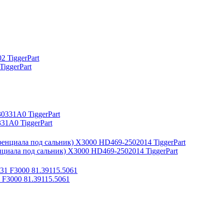
iggerPart
1A0 TiggerPart
циала под сальник) X3000 HD469-2502014 TiggerPart
F3000 81.39115.5061