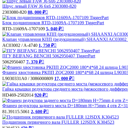
Шрус левый FAW J6 6х6 2303080-820
2303080-820
88, 000 ₽

Блок подшипников RTD-11609A-1707109 TiggerPart
RTD-11609A-1707109
5, 040 ₽

Клапан управления КПП (редукционный) SHAANXI AC03002 T
AC03002 / A-4740
1, 750 ₽

ПГУ BEIFANG BENCHI 5062950407 TiggerPart
5062950407
7, 370 ₽

Фланец хвостовика РКПП ZQC2000 180*4*68 24 шлица L903033
L9030331A0 / 3086000809
17, 000 ₽

Гайка крышки редуктора среднего моста (межосевого дифферен
HD469-2502014
920 ₽

Фланец редуктора заднего моста D=180mm H=75mm 4 отв Z=31 
81.39115.5061
2, 600 ₽

Подшипник первичного вала FULLER 12JSDX K304523