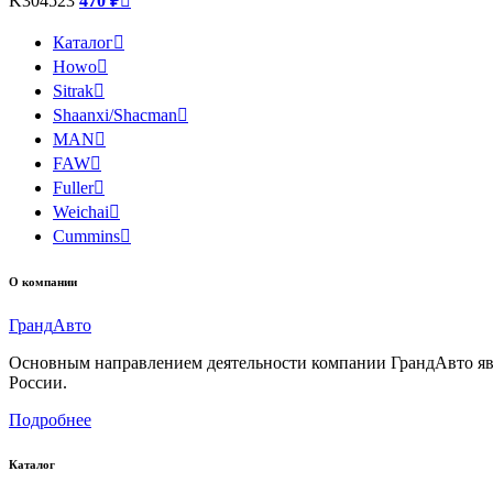
K304523
470 ₽

Каталог

Howo

Sitrak

Shaanxi/Shacman

MAN

FAW

Fuller

Weichai

Cummins

О компании
Гранд
Авто
Основным направлением деятельности компании ГрандАвто являе
России.
Подробнее
Каталог