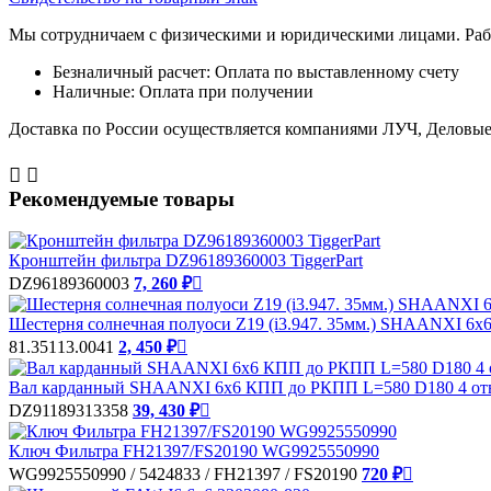
Мы сотрудничаем с физическими и юридическими лицами. Рабо
Безналичный расчет: Оплата по выставленному счету
Наличные: Оплата при получении
Доставка по России осуществляется компаниями ЛУЧ, Деловые 


Рекомендуемые товары
Кронштейн фильтра DZ96189360003 TiggerPart
DZ96189360003
7, 260 ₽

Шестерня солнечная полуоси Z19 (i3.947. 35мм.) SHAANXI 6х6 
81.35113.0041
2, 450 ₽

Вал карданный SHAANXI 6х6 КПП до РКПП L=580 D180 4 отв. 
DZ91189313358
39, 430 ₽

Ключ Фильтра FH21397/FS20190 WG9925550990
WG9925550990 / 5424833 / FH21397 / FS20190
720 ₽
