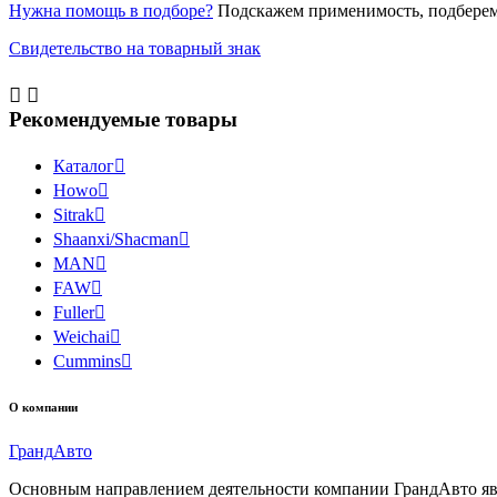
Нужна помощь в подборе?
Подскажем применимость, подберем
Свидетельство на товарный знак


Рекомендуемые товары
Каталог

Howo

Sitrak

Shaanxi/Shacman

MAN

FAW

Fuller

Weichai

Cummins

О компании
Гранд
Авто
Основным направлением деятельности компании ГрандАвто являе