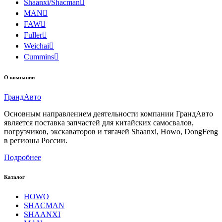
Shaanxi/Shacman

MAN

FAW

Fuller

Weichai

Cummins

О компании
Гранд
Авто
Основным направлением деятельности компании ГрандАвто
является поставка запчастей для китайских самосвалов,
погрузчиков, экскаваторов и тягачей Shaanxi, Howo, DongFeng
в регионы России.
Подробнее
Каталог
HOWO
SHACMAN
SHAANXI