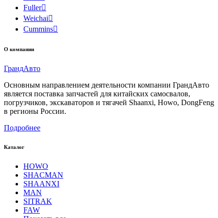
Fuller

Weichai

Cummins

О компании
Гранд
Авто
Основным направлением деятельности компании ГрандАвто
является поставка запчастей для китайских самосвалов,
погрузчиков, экскаваторов и тягачей Shaanxi, Howo, DongFeng
в регионы России.
Подробнее
Каталог
HOWO
SHACMAN
SHAANXI
MAN
SITRAK
FAW