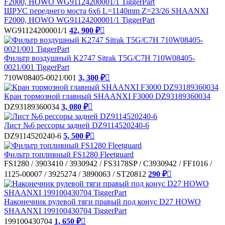
ШРУС переднего моста 6x6 L=1140mm Z=23/26 SHAANXI
F2000, HOWO WG91124200001/1 TiggerPart
WG91124200001/1
42, 900 ₽

Фильтр воздушный K2747 Sitrak T5G/C7H 710W08405-
0021/001 TiggerPart
710W08405-0021/001
3, 300 ₽

Кран тормозной главный SHAANXI F3000 DZ93189360034
DZ93189360034
3, 080 ₽

Лист №6 рессоры задней DZ9114520240-6
DZ9114520240-6
5, 500 ₽

Фильтр топливный FS1280 Fleetguard
FS1280 / 3903410 / 3930942 / FS3178SP / C3930942 / FF1016 /
1125-00007 / 3925274 / 3890063 / ST20812
290 ₽

Наконечник рулевой тяги правый под конус D27 HOWO
SHAANXI 199100430704 TiggerPart
199100430704
1, 650 ₽
