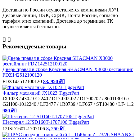
Доставка по России осуществляется компаниями ЛУЧ,
Деловые линии, ПЭК, СДЭК, Почта России, согласно
тарифам этих компаний. Доставка до терминала ТК
осуществляется бесплатно.


Рекомендуемые товары
Дверь правая в сборе Красная SHACMAN X3000 рестайлинг
FDZ142512100120
FDZ142512100120
83, 950 ₽

Фильтр масляный JX1023 TiggerPart
JX1023 / 430-1012240 / D17-002-02 / D1700202 / 860113016 /
G2H00-1012240 / LF3477 / 1R0739 / LF667 / ST10480 / LF4112
980 ₽

Шестерня 12JSD160T-1707106 TiggerPart
12JSD160T-1707106
8, 250 ₽
