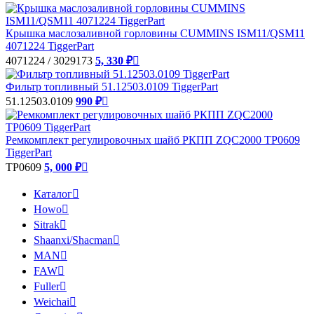
Крышка маслозаливной горловины CUMMINS ISM11/QSM11
4071224 TiggerPart
4071224 / 3029173
5, 330 ₽

Фильтр топливный 51.12503.0109 TiggerPart
51.12503.0109
990 ₽

Ремкомплект регулировочных шайб РКПП ZQC2000 TP0609
TiggerPart
TP0609
5, 000 ₽

Каталог

Howo

Sitrak

Shaanxi/Shacman

MAN

FAW

Fuller

Weichai
