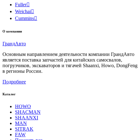
Fuller

Weichai

Cummins

О компании
Гранд
Авто
Основным направлением деятельности компании ГрандАвто
является поставка запчастей для китайских самосвалов,
погрузчиков, экскаваторов и тягачей Shaanxi, Howo, DongFeng
в регионы России.
Подробнее
Каталог
HOWO
SHACMAN
SHAANXI
MAN
SITRAK
FAW