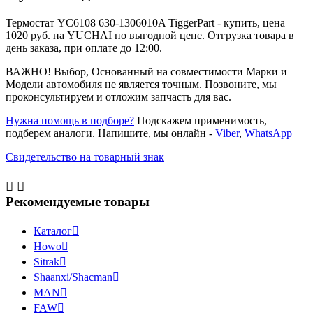
Термостат YC6108 630-1306010A TiggerPart - купить, цена
1020 руб. на YUCHAI по выгодной цене. Отгрузка товара в
день заказа, при оплате до 12:00.
ВАЖНО! Выбор, Основанный на совместимости Марки и
Модели автомобиля не является точным. Позвоните, мы
проконсультируем и отложим запчасть для вас.
Нужна помощь в подборе?
Подскажем применимость,
подберем аналоги. Напишите, мы онлайн -
Viber
,
WhatsApp
Свидетельство на товарный знак


Рекомендуемые товары
Каталог

Howo

Sitrak

Shaanxi/Shacman

MAN

FAW
