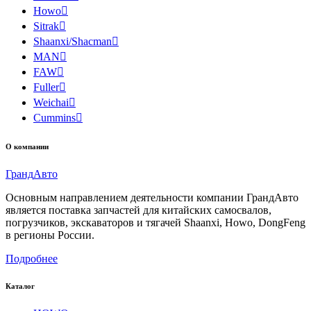
Howo

Sitrak

Shaanxi/Shacman

MAN

FAW

Fuller

Weichai

Cummins

О компании
Гранд
Авто
Основным направлением деятельности компании ГрандАвто
является поставка запчастей для китайских самосвалов,
погрузчиков, экскаваторов и тягачей Shaanxi, Howo, DongFeng
в регионы России.
Подробнее
Каталог