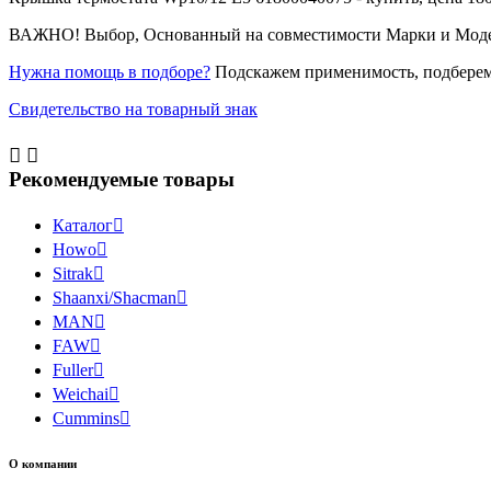
ВАЖНО! Выбор, Основанный на совместимости Марки и Модели 
Нужна помощь в подборе?
Подскажем применимость, подберем
Свидетельство на товарный знак


Рекомендуемые товары
Каталог

Howo

Sitrak

Shaanxi/Shacman

MAN

FAW

Fuller

Weichai

Cummins

О компании