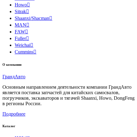
Howo

Sitrak

Shaanxi/Shacman

MAN

FAW

Fuller

Weichai

Cummins

О компании
Гранд
Авто
Основным направлением деятельности компании ГрандАвто
является поставка запчастей для китайских самосвалов,
погрузчиков, экскаваторов и тягачей Shaanxi, Howo, DongFeng
в регионы России.
Подробнее
Каталог