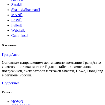
Sitrak

Shaanxi/Shacman

MAN

FAW

Fuller

Weichai

Cummins

О компании
Гранд
Авто
Основным направлением деятельности компании ГрандАвто
является поставка запчастей для китайских самосвалов,
погрузчиков, экскаваторов и тягачей Shaanxi, Howo, DongFeng
в регионы России.
Подробнее
Каталог
HOWO