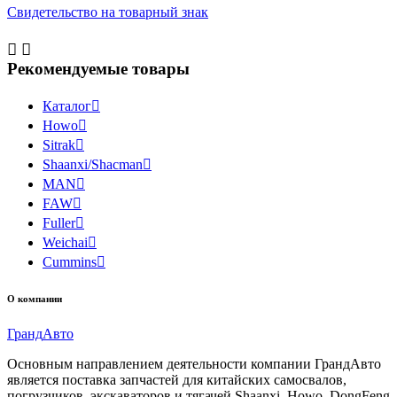
Свидетельство на товарный знак


Рекомендуемые товары
Каталог

Howo

Sitrak

Shaanxi/Shacman

MAN

FAW

Fuller

Weichai

Cummins

О компании
Гранд
Авто
Основным направлением деятельности компании ГрандАвто
является поставка запчастей для китайских самосвалов,
погрузчиков, экскаваторов и тягачей Shaanxi, Howo, DongFeng