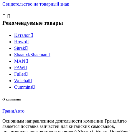
Свидетельство на товарный знак


Рекомендуемые товары
Каталог

Howo

Sitrak

Shaanxi/Shacman

MAN

FAW

Fuller

Weichai

Cummins

О компании
Гранд
Авто
Основным направлением деятельности компании ГрандАвто
является поставка запчастей для китайских самосвалов,
погрузчиков, экскаваторов и тягачей Shaanxi, Howo, DongFeng