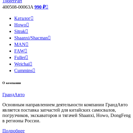
TiggerPart
400508-00063A
990 ₽

Каталог

Howo

Sitrak

Shaanxi/Shacman

MAN

FAW

Fuller

Weichai

Cummins

О компании
Гранд
Авто
Основным направлением деятельности компании ГрандАвто
является поставка запчастей для китайских самосвалов,
погрузчиков, экскаваторов и тягачей Shaanxi, Howo, DongFeng
в регионы России.
Подробнее