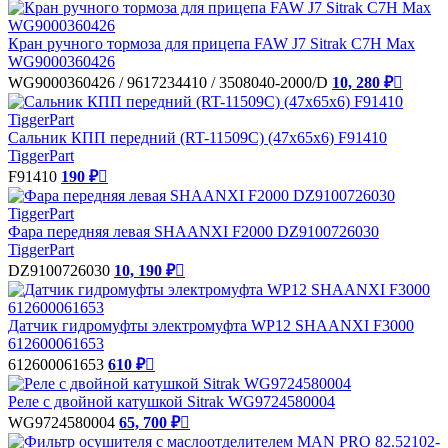
Кран ручного тормоза для прицепа FAW J7 Sitrak C7H Max
WG9000360426
WG9000360426 / 9617234410 / 3508040-2000/D
10, 280 ₽

Сальник КПП передний (RT-11509C) (47х65х6) F91410
TiggerPart
F91410
190 ₽

Фара передняя левая SHAANXI F2000 DZ9100726030
TiggerPart
DZ9100726030
10, 190 ₽

Датчик гидромуфты электромуфта WP12 SHAANXI F3000
612600061653
612600061653
610 ₽

Реле с двойной катушкой Sitrak WG9724580004
WG9724580004
65, 700 ₽
