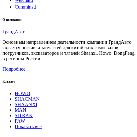
Weichai

Cummins

О компании
Гранд
Авто
Основным направлением деятельности компании ГрандАвто
является поставка запчастей для китайских самосвалов,
погрузчиков, экскаваторов и тягачей Shaanxi, Howo, DongFeng
в регионы России.
Подробнее
Каталог
HOWO
SHACMAN
SHAANXI
MAN
SITRAK
FAW
Показать все