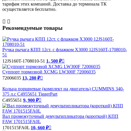
тарифам этих компаний. Доставка до терминала ТК
осуществляется бесплатно.


Рекомендуемые товары
Ручка рычага КПП 12ст. с флажком X3000 12JS160T-1708010-
51
12JS160T-1708010-51
1, 500 ₽

Суппорт тормозной XCMG LW300F 72006035
72006035
13, 280 ₽

Кольца поршневые (комплект на двигатель) CUMMINS 340-
375 л.с C4955651 TiggerPart
C4955651
9, 900 ₽

Вал промежуточный демультипликатора (короткий) КПП
FAW 1701515FA0L
1701515FA0L
10, 660 ₽
