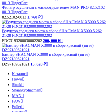
Фильтр осушителя с маслоотделителем MAN PRO 82.52102-
0013 TiggerPart
82.52102-0013
1, 760 ₽

Редуктор среднего моста в сборе SHACMAN X5000 5.262
21/28 FDC3193200030002202
FDC3193200030002202
200, 000 ₽

Бампер SHACMAN Х3000 в сборе красный (тягач)
DZ97189621021
DZ97189621021
15, 620 ₽

Каталог

Howo

Sitrak

Shaanxi/Shacman

MAN

FAW

Fuller
