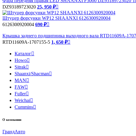
Фара передняя правая LED SHAANXI F3000 DZ93189723020 Tig
DZ93189723020
25, 950 ₽

Штуцер форсунки WP12 SHAANXI 6126300920004
6126300920004
690 ₽

Крышка заднего подшипника выходного вала RTD11609A-1707
RTD11609A-1707155-5
1, 650 ₽

Каталог

Howo

Sitrak

Shaanxi/Shacman

MAN

FAW

Fuller

Weichai

Cummins

О компании
Гранд
Авто