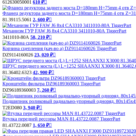
612630050001
610 ₽

Фланец редуктора заднего моста D=180mm H=75mm 4 отв Z=31 
81.39115.5061
2, 600 ₽

Механизм ГУР FAW J6 8х4 CA3310 3411010-80А TiggerPart
3411010-80А
58, 210 ₽

Корзина сцепления (кач-во а) DZ9114160026 TiggerPart
DZ9114160026
23, 020 ₽

ШРУС переднего моста (L) L=1252 SHAANXI X3000 81.36402.63
81.36402.6323
42, 900 ₽

Кронштейн фильтра DZ96189360003 TiggerPart
DZ96189360003
7, 260 ₽

Подшипник роликовый радиально-упорный одноряд. 80х145х4
T2ED080
3, 940 ₽

Втулка передней рессоры MAN 81.43722.0087 TiggerPart
81.43722.0087
1, 650 ₽
