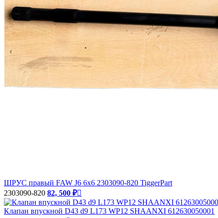
ШРУС правый FAW J6 6х6 2303090-820 TiggerPart
2303090-820
82, 500 ₽

Клапан впускной D43 d9 L173 WP12 SHAANXI 612630050001