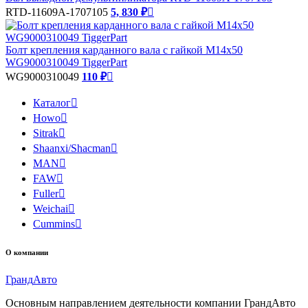
RTD-11609A-1707105
5, 830 ₽

Болт крепления карданного вала с гайкой М14х50
WG9000310049 TiggerPart
WG9000310049
110 ₽

Каталог

Howo

Sitrak

Shaanxi/Shacman

MAN

FAW

Fuller

Weichai

Cummins

О компании
Гранд
Авто
Основным направлением деятельности компании ГрандАвто