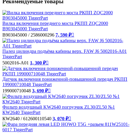
Рекомендуемые товары
Вилка включения переднего моста РКПП ZQC2000
B903045000 TiggerPart
B903045000 / 2586000296
7, 590 ₽

Палец цилиндра подъёма кабины верх. FAW J6 5002016-A01
TiggerPart
5002016-A01
1, 300 ₽

Датчик включения пониженной-повышенной передач РКПП
199000710048 TiggerPart
199000710048
3, 690 ₽

Фильтр воздушный KW2640 погрузчик ZL30/ZL50 №1
КW2640 TiggerPart
КW2640 / 612600110540
3, 070 ₽
