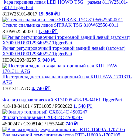
Фара передняя левая LED HOWO T5G +разьем 811W25101-
6017 TiggerPart
811W25101-6017
19, 960 ₽

Стекло спальника левое SITRAK T5G 810W62550-0011
810W62550-0011
1, 040 ₽

Рычаг регулировочный тормозной задний левый (автомат)
X3000 HD90129340257 TiggerPart
HD90129340257
5, 940 ₽

Шестерня заднего хода на вторичный вал КПП FAW 1701311-
A7G
1701311-A7G
4, 740 ₽

Фильтр гидравлический ST31005 418-18-34161 TiggerPart
418-18-34161 / ST31005 / P502622
1, 540 ₽

Фильтр топливный CX0814C 4S00247
4S00247 / CX0814C / P557440
740 ₽

Вал выходной демультипликатора RTD-11609A-1707105