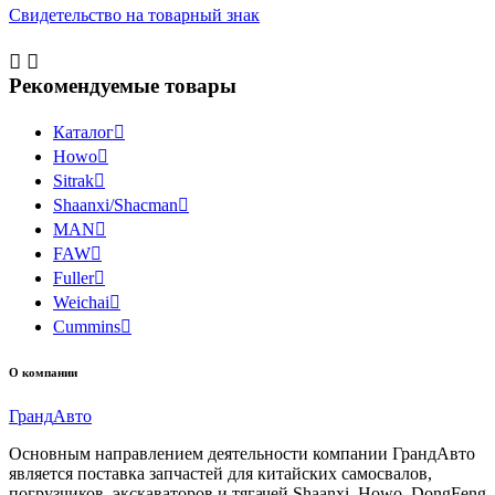
Свидетельство на товарный знак


Рекомендуемые товары
Каталог

Howo

Sitrak

Shaanxi/Shacman

MAN

FAW

Fuller

Weichai

Cummins

О компании
Гранд
Авто
Основным направлением деятельности компании ГрандАвто
является поставка запчастей для китайских самосвалов,
погрузчиков, экскаваторов и тягачей Shaanxi, Howo, DongFeng