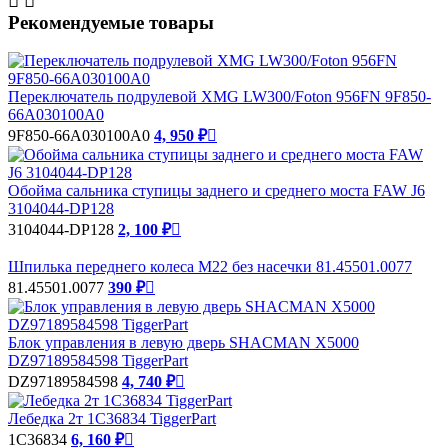


Рекомендуемые товары
Переключатель подрулевой XMG LW300/Foton 956FN 9F850-
66A030100A0
9F850-66A030100A0
4, 950 ₽

Обойма сальника ступицы заднего и среднего моста FAW J6
3104044-DP128
3104044-DP128
2, 100 ₽

Шпилька переднего колеса M22 без насечки 81.45501.0077
81.45501.0077
390 ₽

Блок управления в левую дверь SHACMAN X5000
DZ97189584598 TiggerPart
DZ97189584598
4, 740 ₽

Лебедка 2т 1C36834 TiggerPart
1C36834
6, 160 ₽
