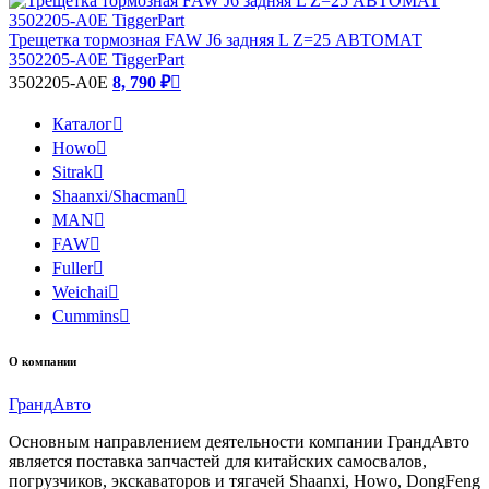
Трещетка тормозная FAW J6 задняя L Z=25 АВТОМАТ
3502205-A0E TiggerPart
3502205-A0E
8, 790 ₽

Каталог

Howo

Sitrak

Shaanxi/Shacman

MAN

FAW

Fuller

Weichai

Cummins

О компании
Гранд
Авто
Основным направлением деятельности компании ГрандАвто
является поставка запчастей для китайских самосвалов,
погрузчиков, экскаваторов и тягачей Shaanxi, Howo, DongFeng