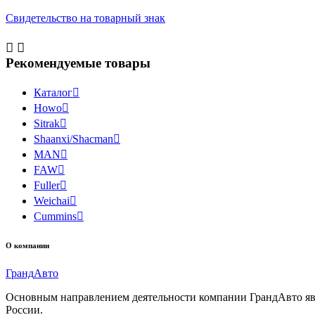
Свидетельство на товарный знак


Рекомендуемые товары
Каталог

Howo

Sitrak

Shaanxi/Shacman

MAN

FAW

Fuller

Weichai

Cummins

О компании
Гранд
Авто
Основным направлением деятельности компании ГрандАвто являе
России.