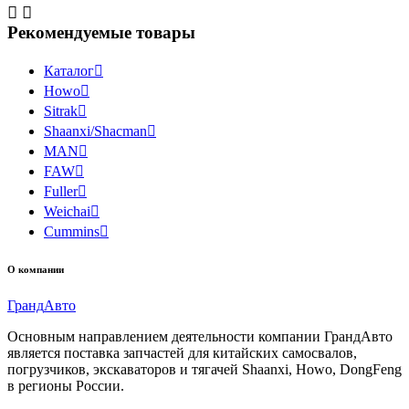


Рекомендуемые товары
Каталог

Howo

Sitrak

Shaanxi/Shacman

MAN

FAW

Fuller

Weichai

Cummins

О компании
Гранд
Авто
Основным направлением деятельности компании ГрандАвто
является поставка запчастей для китайских самосвалов,
погрузчиков, экскаваторов и тягачей Shaanxi, Howo, DongFeng
в регионы России.