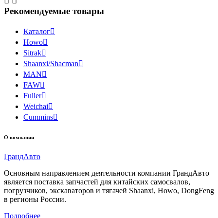


Рекомендуемые товары
Каталог

Howo

Sitrak

Shaanxi/Shacman

MAN

FAW

Fuller

Weichai

Cummins

О компании
Гранд
Авто
Основным направлением деятельности компании ГрандАвто
является поставка запчастей для китайских самосвалов,
погрузчиков, экскаваторов и тягачей Shaanxi, Howo, DongFeng
в регионы России.
Подробнее