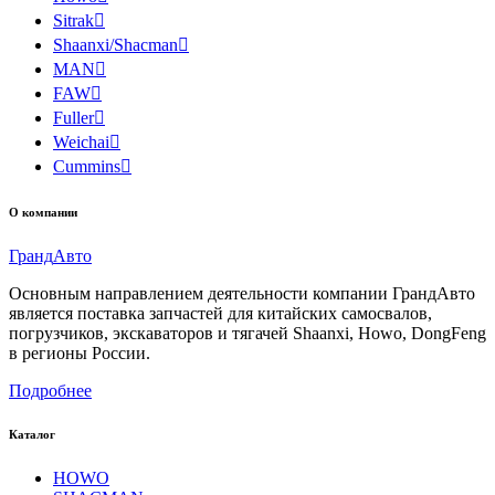
Sitrak

Shaanxi/Shacman

MAN

FAW

Fuller

Weichai

Cummins

О компании
Гранд
Авто
Основным направлением деятельности компании ГрандАвто
является поставка запчастей для китайских самосвалов,
погрузчиков, экскаваторов и тягачей Shaanxi, Howo, DongFeng
в регионы России.
Подробнее
Каталог
HOWO