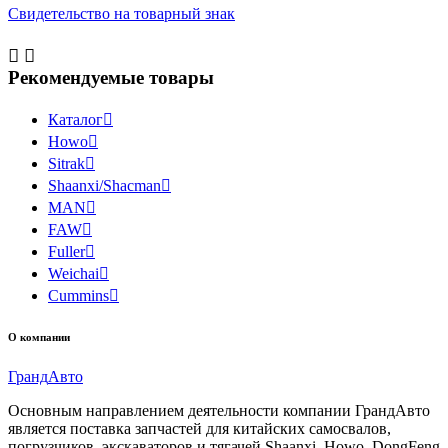
Свидетельство на товарный знак


Рекомендуемые товары
Каталог

Howo

Sitrak

Shaanxi/Shacman

MAN

FAW

Fuller

Weichai

Cummins

О компании
Гранд
Авто
Основным направлением деятельности компании ГрандАвто
является поставка запчастей для китайских самосвалов,
погрузчиков, экскаваторов и тягачей Shaanxi, Howo, DongFeng