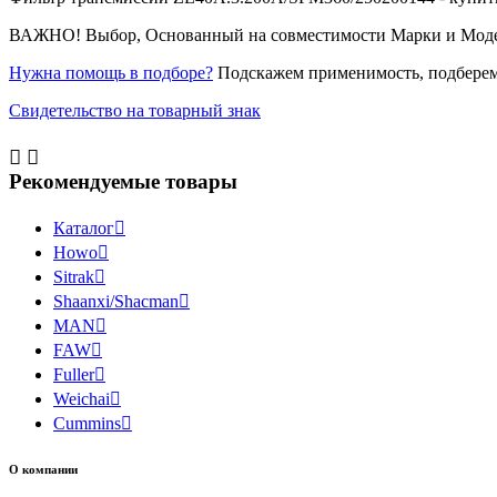
ВАЖНО! Выбор, Основанный на совместимости Марки и Модели 
Нужна помощь в подборе?
Подскажем применимость, подберем
Свидетельство на товарный знак


Рекомендуемые товары
Каталог

Howo

Sitrak

Shaanxi/Shacman

MAN

FAW

Fuller

Weichai

Cummins

О компании