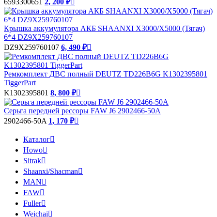
6593300651
2, 200 ₽

Крышка аккумулятора АКБ SHAANXI X3000/X5000 (Тягач)
6*4 DZ9X259760107
DZ9X259760107
6, 490 ₽

Ремкомплект ДВС полный DEUTZ TD226B6G K1302395801
TiggerPart
K1302395801
8, 800 ₽

Серьга передней рессоры FAW J6 2902466-50A
2902466-50A
1, 170 ₽

Каталог

Howo

Sitrak

Shaanxi/Shacman

MAN

FAW

Fuller

Weichai
