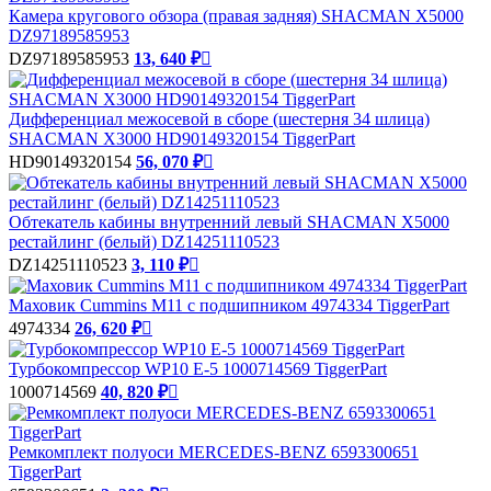
Камера кругового обзора (правая задняя) SHACMAN X5000
DZ97189585953
DZ97189585953
13, 640 ₽

Дифференциал межосевой в сборе (шестерня 34 шлица)
SHACMAN X3000 HD90149320154 TiggerPart
HD90149320154
56, 070 ₽

Обтекатель кабины внутренний левый SHACMAN X5000
рестайлинг (белый) DZ14251110523
DZ14251110523
3, 110 ₽

Маховик Cummins M11 с подшипником 4974334 TiggerPart
4974334
26, 620 ₽

Турбокомпрессор WP10 E-5 1000714569 TiggerPart
1000714569
40, 820 ₽

Ремкомплект полуоси MERCEDES-BENZ 6593300651
TiggerPart