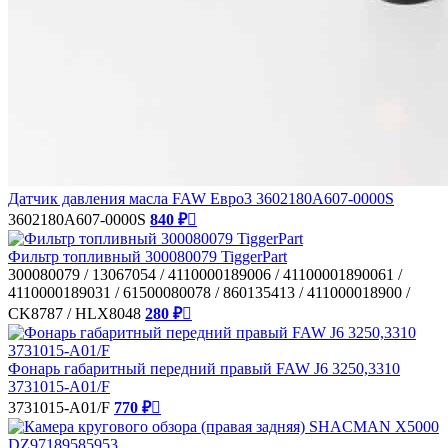
Датчик давления масла FAW Евро3 3602180A607-0000S
3602180A607-0000S
840 ₽

Фильтр топливный 300080079 TiggerPart
300080079 / 13067054 / 4110000189006 / 41100001890061 /
4110000189031 / 61500080078 / 860135413 / 411000018900 /
CK8787 / HLX8048
280 ₽

Фонарь габаритный передний правый FAW J6 3250,3310
3731015-A01/F
3731015-A01/F
770 ₽
