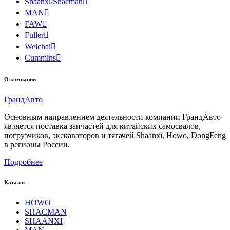
Shaanxi/Shacman

MAN

FAW

Fuller

Weichai

Cummins

О компании
Гранд
Авто
Основным направлением деятельности компании ГрандАвто
является поставка запчастей для китайских самосвалов,
погрузчиков, экскаваторов и тягачей Shaanxi, Howo, DongFeng
в регионы России.
Подробнее
Каталог
HOWO
SHACMAN
SHAANXI