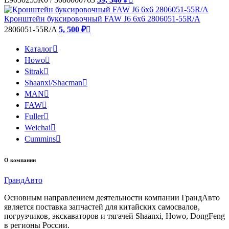
Кронштейн буксировочный FAW J6 6x6 2806051-55R/A
2806051-55R/A
5, 500 ₽

Каталог

Howo

Sitrak

Shaanxi/Shacman

MAN

FAW

Fuller

Weichai

Cummins

О компании
Гранд
Авто
Основным направлением деятельности компании ГрандАвто
является поставка запчастей для китайских самосвалов,
погрузчиков, экскаваторов и тягачей Shaanxi, Howo, DongFeng
в регионы России.