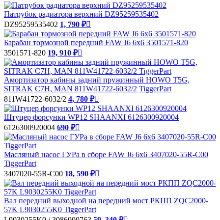
Патрубок радиатора верхний DZ95259535402
DZ95259535402
1, 790 ₽

Барабан тормозной передний FAW J6 6x6 3501571-820
3501571-820
19, 910 ₽

Амортизатор кабины задний пружинный HOWO T5G,
SITRAK C7H, MAN 811W41722-6032/2 TiggerPart
811W41722-6032/2
4, 780 ₽

Штуцер форсунки WP12 SHAANXI 6126300920004
6126300920004
690 ₽

Масляный насос ГУРа в сборе FAW J6 6х6 3407020-55R-C00
TiggerPart
3407020-55R-C00
18, 590 ₽

Вал передний выходной на передний мост РКПП ZQC2000-
57K L9030255K0 TiggerPart
L9030255K0 / 3086000763
59, 340 ₽
