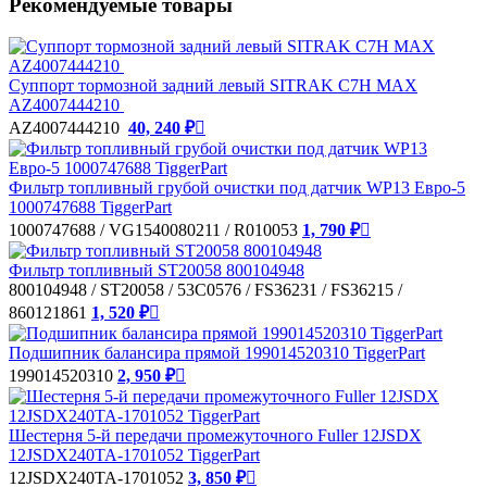
Рекомендуемые товары
Суппорт тормозной задний левый SITRAK C7H MAX
AZ4007444210
AZ4007444210
40, 240 ₽

Фильтр топливный грубой очистки под датчик WP13 Евро-5
1000747688 TiggerPart
1000747688 / VG1540080211 / R010053
1, 790 ₽

Фильтр топливный ST20058 800104948
800104948 / ST20058 / 53C0576 / FS36231 / FS36215 /
860121861
1, 520 ₽

Подшипник балансира прямой 199014520310 TiggerPart
199014520310
2, 950 ₽

Шестерня 5-й передачи промежуточного Fuller 12JSDX
12JSDX240TA-1701052 TiggerPart
12JSDX240TA-1701052
3, 850 ₽
